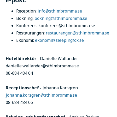
Reception:
info@sthlmbromma.se
Bokning:
bokning@sthlmbromma.se
Konferens: konferens@sthlmbromma.se
Restaurangen:
restaurangen@sthlmbromma.se
Ekonomi:
ekonomi@sleepingfox.se
Hotelldirektör -
Danielle Wallander
danielle.wallander@sthlmbromma.se
08-684 484 04
Receptionschef -
Johanna Korsgren
johanna.korsgren@sthlmbromma.se
08-684 484 06
Bokning- och konferenschef -
Andrius Peckus