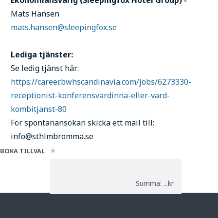
Mats Hansen
mats.hansen@sleepingfox.se
Lediga tjänster:
Se ledig tjänst här:
https://career.bwhscandinavia.com/jobs/6273330-
receptionist-konferensvardinna-eller-vard-
kombitjanst-80
För spontanansökan skicka ett mail till:
info@sthlmbromma.se
BOKA TILLVAL
Summa: ...kr